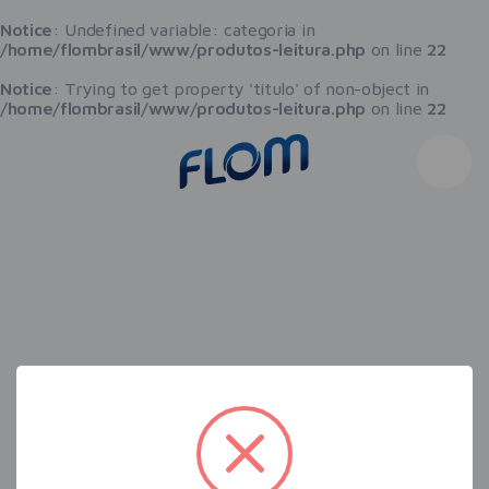
Notice
: Undefined variable: categoria in
/home/flombrasil/www/produtos-leitura.php
on line
22
Notice
: Trying to get property 'titulo' of non-object in
/home/flombrasil/www/produtos-leitura.php
on line
22