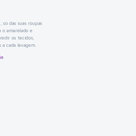
, só das suas roupas
a o amarelado e
redir os tecidos,
s a cada lavagem.
in