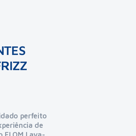
ANTES
RIZZ
idado perfeito
xperiência de
 o FLOM Lava-