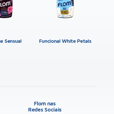
se Sensual
Funcional White Petals
Funci
Flom nas
Redes Sociais