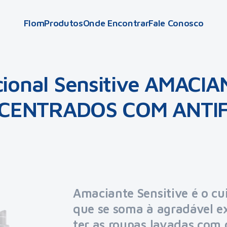
Flom
Produtos
Onde Encontrar
Fale Conosco
ional Sensitive AMACI
CENTRADOS COM ANTIF
Amaciante Sensitive
é o cu
que se soma à agradável e
ter as roupas lavadas com